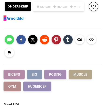
ONDERSKRIF
● SD-GIF
● HD-GIF
● MP4
A
Arnolddd
BICEPS
BIG
POSING
MUSCLE
GYM
HUGEBICEP
Deel URL