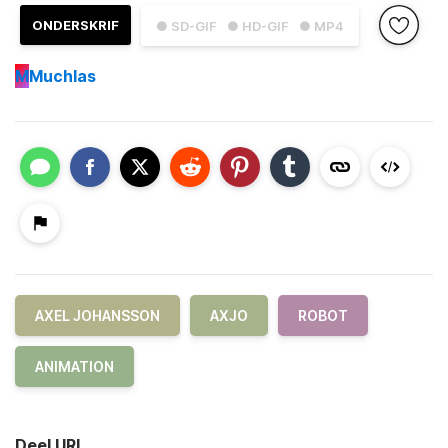
ONDERSKRIF
● SD-GIF
● HD-GIF
● MP4
M
Muchlas
AXEL JOHANSSON
AXJO
ROBOT
ANIMATION
Deel URL