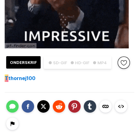
ONDERSKRIF
● SD-GIF
● HD-GIF
● MP4
T
thornej100