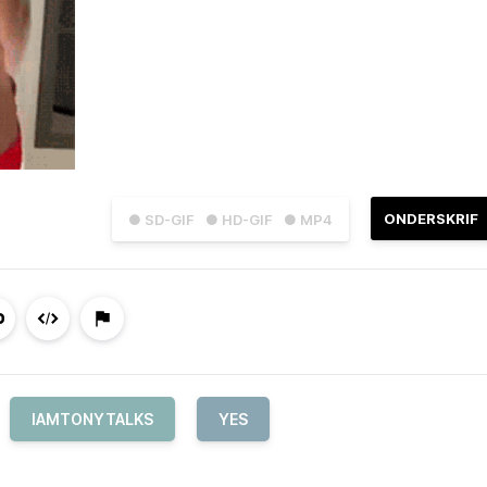
ONDERSKRIF
● SD-GIF
● HD-GIF
● MP4
IAMTONYTALKS
YES