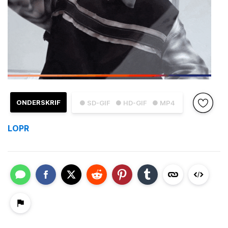
ONDERSKRIF
● SD-GIF
● HD-GIF
● MP4
LOPR