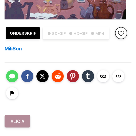
ONDERSKRIF
● SD-GIF
● HD-GIF
● MP4
MiliSon
ALICIA