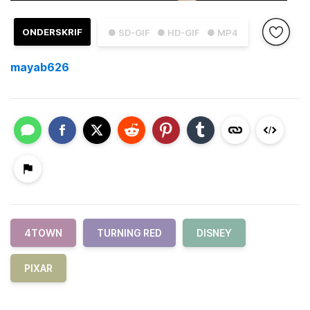
ONDERSKRIF
● SD-GIF
● HD-GIF
● MP4
mayab626
4TOWN
TURNING RED
DISNEY
PIXAR