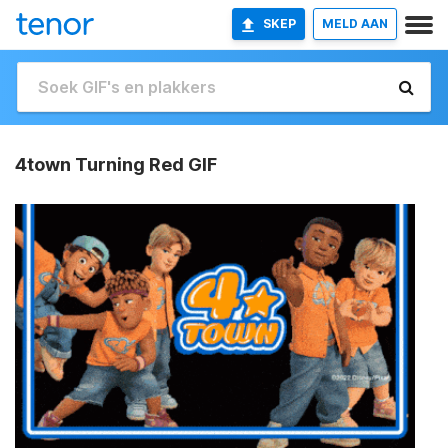
SKEP
MELD AAN
4town Turning Red GIF