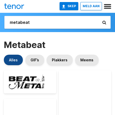
SKEP
MELD AAN
Metabeat
Alles
GIF’s
Plakkers
Meems