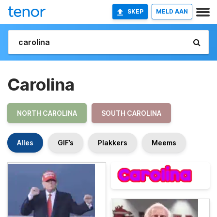
SKEP
MELD AAN
Carolina
NORTH CAROLINA
SOUTH CAROLINA
Alles
GIF’s
Plakkers
Meems