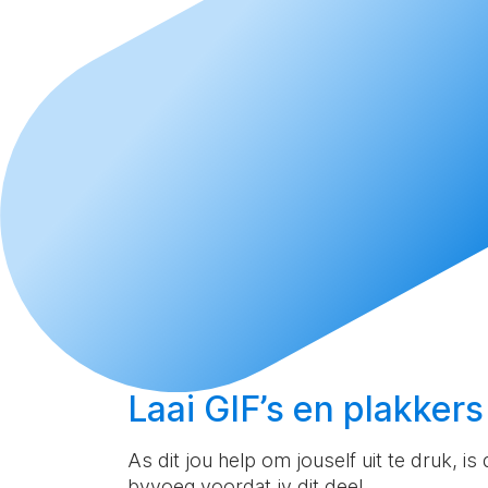
Laai
GIF’s en plakkers
As dit jou help om jouself uit te druk, is
byvoeg voordat jy dit deel.