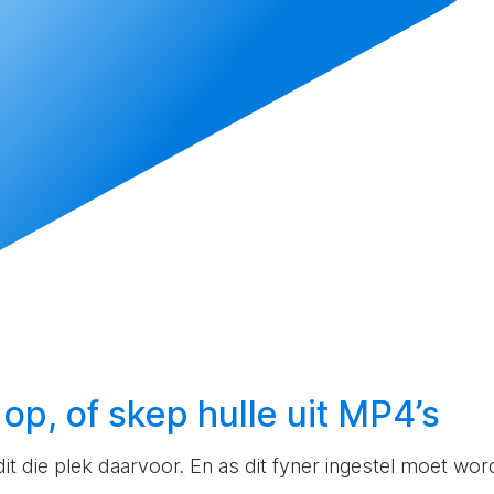
 op, of
skep
hulle uit MP4’s
 dit die plek daarvoor. En as dit fyner ingestel moet wor