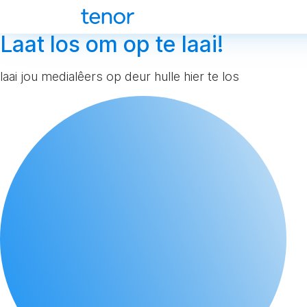
Laat los om op te laai!
laai jou medialêers op deur hulle hier te los