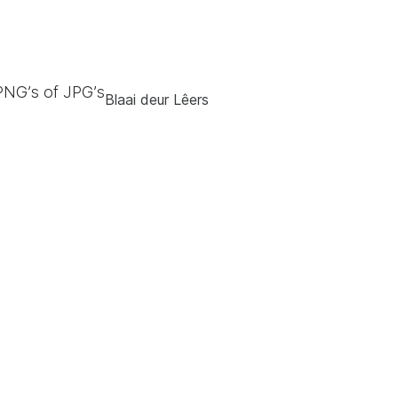
PNG’s of JPG’s
Blaai deur Lêers