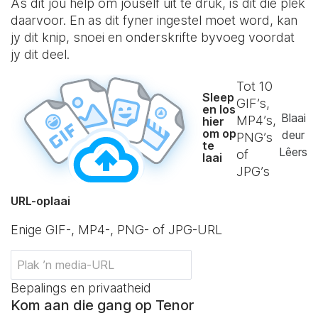
As dit jou help om jouself uit te druk, is dit die plek
daarvoor. En as dit fyner ingestel moet word, kan
jy dit knip, snoei en onderskrifte byvoeg voordat
jy dit deel.
Tot
10
Sleep
GIF’s,
en los
Blaai
MP4’s,
hier
om op
deur
PNG’s
te
Lêers
of
laai
JPG’s
URL-oplaai
Enige GIF-, MP4-, PNG- of JPG-URL
Bepalings en privaatheid
Kom aan die gang op Tenor