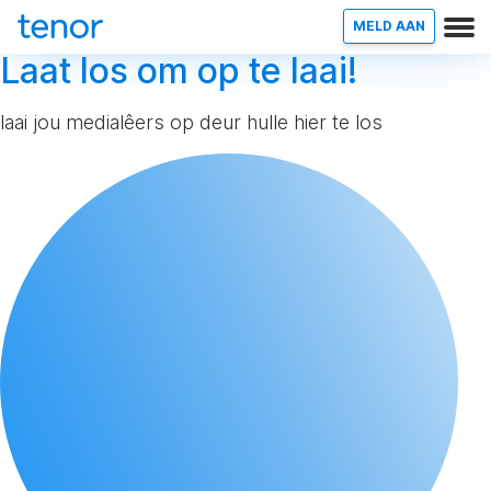
MELD AAN
Laat los om op te laai!
laai jou medialêers op deur hulle hier te los