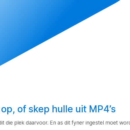
 op, of
skep
hulle uit MP4’s
 dit die plek daarvoor. En as dit fyner ingestel moet wor