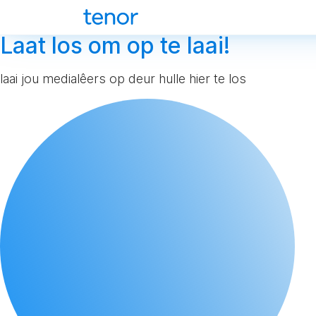
Laat los om op te laai!
laai jou medialêers op deur hulle hier te los