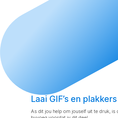
Laai
GIF’s en plakkers
As dit jou help om jouself uit te druk, is
byvoeg voordat jy dit deel.