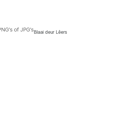
PNG’s of JPG’s
Blaai deur Lêers