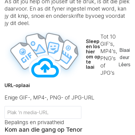
As dit jou help om jouself uit te druk, is dit die plek
daarvoor. En as dit fyner ingestel moet word, kan
jy dit knip, snoei en onderskrifte byvoeg voordat
jy dit deel.
Tot
10
Sleep
GIF’s,
en los
Blaai
MP4’s,
hier
om op
deur
PNG’s
te
Lêers
of
laai
JPG’s
URL-oplaai
Enige GIF-, MP4-, PNG- of JPG-URL
Bepalings en privaatheid
Kom aan die gang op Tenor