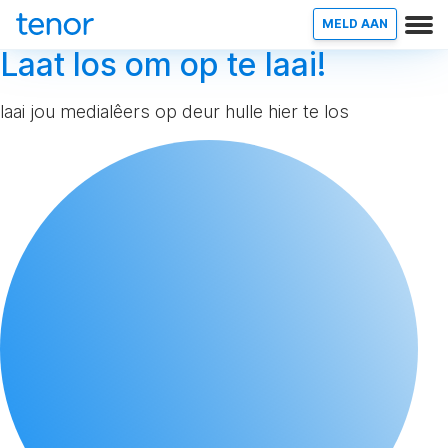
MELD AAN
Laat los om op te laai!
laai jou medialêers op deur hulle hier te los